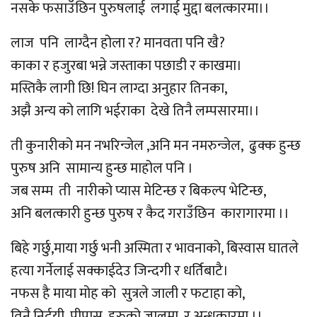
नसके फसाउँछिन पुरुषलाई लगाई मुद्दा बलत्कारमा।।
लाज पनि लाग्दैन होला र? मानवता पनि खै?
काका र हजुरबा भन्ने जस्ताका पछाडी र काखमा।
मस्तिकै लागी छि! घिन लाग्दा अनुहार तिनका,
अझै अन्य को लागि भईराका देखे तिनै लम्पसारमा।।
ती कुनारीको मन नभरिन्जेल ,अनि मन नमरुन्जेल, ढुक्क हुन्छ
पुरुष अनि सामान्य हुन्छ माहोल पनि ।
जब सम्म ती नारीको प्यास मेटिन्छ र बिकल्प भेटिन्छ,
अनि बलत्कारी हुन्छ पुरुष र कैद गराउँछिन कारागारमा ।।
बिहे गर्छु,माया गर्छु भनी अस्मिता र भावनाको, बिस्वास घातले
हत्या गर्नेलाई सक्काईदेउ जिन्दगी र धर्तिबाटै।
नफस है माया मोह को सुत्रले जाली र फटाहा को,
तिनै निर्दयी पीपासु हरुको जालमा र अन्धकारमा ।।