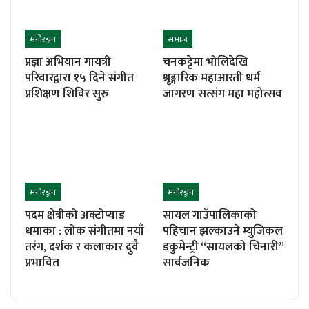
मनाेरञ्जन
समाज
प्रज्ञा अभियान गायत्री
चनकट्टेमा भोलिदेखि
परिवारद्वारा १५ दिने संगीत
श्रृङ्गारिक महाआरती धर्म
प्रशिक्षण शिविर सुरु
जागरण सत्संग महा महोत्सव
मनाेरञ्जन
मनाेरञ्जन
पदम क्षेत्रीको अक्टोप्याड
सायल गाउँपालिकाको
धमाका : लोक संगीतमा नयाँ
पहिचान झल्काउने म्युजिकल
तरंग, दर्शक र कलाकार दुवै
डकुमेन्ट्री “सायलको चिनारी”
प्रभावित
सार्वजनिक