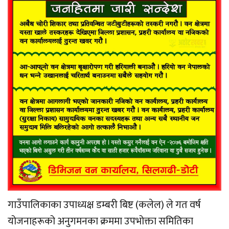
गाउँपालिकाका उपाध्यक्ष डम्बरी बिष्ट (कलेल) ले गत वर्ष
योजनाहरूको अनुगमनका क्रममा उपभोक्ता समितिका