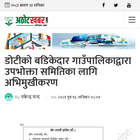
डोटीको बडिकेदार गाउँपालिकाद्वारा
उपभोक्ता समितिका लागि
अभिमुखीकरण
By
एकेन्द्र चन्द
On
२०८१ पुष १३, शनिबार ०८:०१