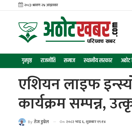
गृहपृष्ठ
राजनीति
समाज
स्थानीय सरकार
अठोट 
एशियन लाइफ इन्स्यो
कार्यक्रम सम्पन्न, उत
By
तेज डुम्रेल
On
२०८२ भाद्र ६, शुक्रबार १९:१४