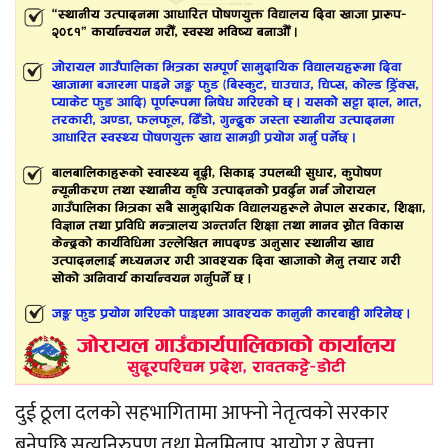
दुई ठूला दलको सहभागितामा आफ्नो नेतृत्वको सरकार
बनेपछि सत्यनिरुपण तथा मेलमिलाप आयोग र बेपत्ता