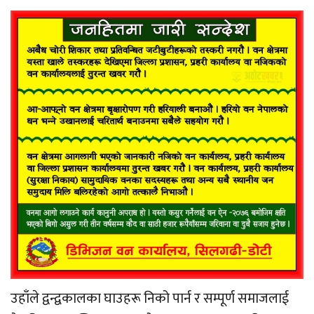
उहाँले द्वन्द्वकालका घाउहरू निको पार्न र सम्पूर्ण समाजलाई