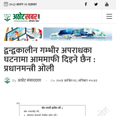
द्वन्द्वकालीन गम्भीर अपराधका
घटनामा आममाफी दिइने छैन :
प्रधानमन्त्री ओली
By
अठाेट संवाददाता
On
२०८१ आश्विन १२, शनिबार ०५:४२