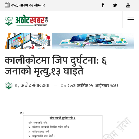
कालीकोटमा जिप दुर्घटना: ६
जनाको मृत्यु,१३ घाइते
By
अठाेट संवाददाता
On
२०८१ कार्तिक २५, आईतवार १८:३१