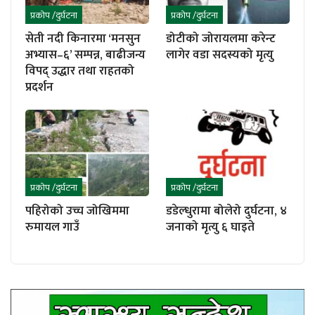
प्रकोप /दुर्घटना
प्रकोप /दुर्घटना
सेती नदी किनारमा ‘मनसुन
डोटीको जोरायलमा करेन्ट
अभ्यास–६’ सम्पन्न, बाढीजन्य
लागेर वडा सदस्यको मृत्यु
विपद् उद्धार तथा राहतको
प्रदर्शन
प्रकोप /दुर्घटना
प्रकोप /दुर्घटना
पहिरोको उच्च जोखिममा
डडेल्धुरामा बोलेरो दुर्घटना, ४
रुमायल गाउँ
जनाको मृत्यु ६ घाइते